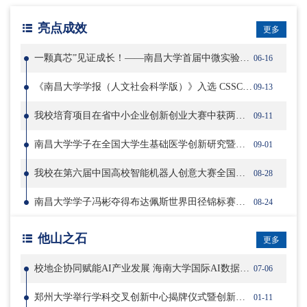
亮点成效
更多
一颗真芯”见证成长！——南昌大学首届中微实验班本科生自主设计MEMS芯片成功交付
06-16
《南昌大学学报（人文社会科学版）》入选 CSSCI（2023-2024）来源期刊
09-13
我校培育项目在省中小企业创新创业大赛中获两项冠军
09-11
南昌大学学子在全国大学生基础医学创新研究暨实验设计论坛总决赛中喜获佳绩
09-01
我校在第六届中国高校智能机器人创意大赛全国总决赛中荣获佳绩
08-28
南昌大学学子冯彬夺得布达佩斯世界田径锦标赛铁饼铜牌
08-24
他山之石
更多
校地企协同赋能AI产业发展 海南大学国际AI数据标注特训营顺利开营
07-06
郑州大学举行学科交叉创新中心揭牌仪式暨创新论坛
01-11